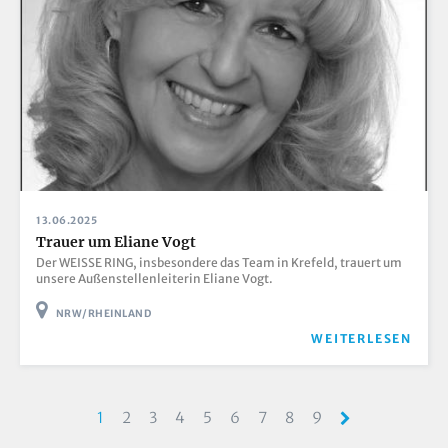
13.06.2025
Trauer um Eliane Vogt
Der WEISSE RING, insbesondere das Team in Krefeld, trauert um
unsere Außenstellenleiterin Eliane Vogt.
NRW/RHEINLAND
WEITERLESEN
Seitennummerierung
Aktuelle Seite
1
Seite
2
Seite
3
Seite
4
Seite
5
Seite
6
Seite
7
Seite
8
Seite
9