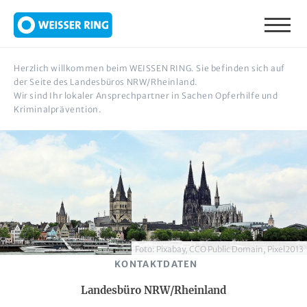
Direkt zum Inhalt
Herzlich willkommen beim WEISSEN RING. Sie befinden sich auf
der Seite des Landesbüros NRW/Rheinland.
Wir sind Ihr lokaler Ansprechpartner in Sachen Opferhilfe und
Kriminalprävention.
Foto: Pixabay, CCO Public Domain, Pixel2013
KONTAKTDATEN
Landesbüro NRW/Rheinland